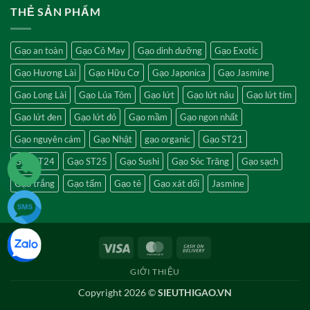
THẺ SẢN PHẨM
Gạo an toàn
Gạo Cỏ May
Gạo dinh dưỡng
Gạo Exotic
Gạo Hương Lài
Gạo Hữu Cơ
Gạo Japonica
Gạo Jasmine
Gạo Long Lài
Gạo Lúa Tôm
Gạo lứt
Gạo lứt nâu
Gạo lứt tím
Gạo lứt đen
Gạo lứt đỏ
Gạo mầm
Gạo ngon nhất
Gạo nguyên cám
Gạo Nhật
gạo organic
Gạo ST21
Gạo ST24
Gạo ST25
Gạo Sushi
Gạo Sóc Trăng
Gạo sạch
Gạo trắng
Gạo tấm
Gạo tẻ
Gạo xát dối
Jasmine
Visa
MasterCard
Cash
On
GIỚI THIỆU
Delivery
Copyright 2026 ©
SIEUTHIGAO.VN