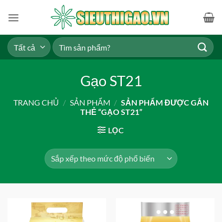
Bỏ
qua
nội
dung
Tìm
kiếm:
Gạo ST21
TRANG CHỦ
/
SẢN PHẨM
/
SẢN PHẨM ĐƯỢC GẮN
THẺ “GẠO ST21”
LỌC