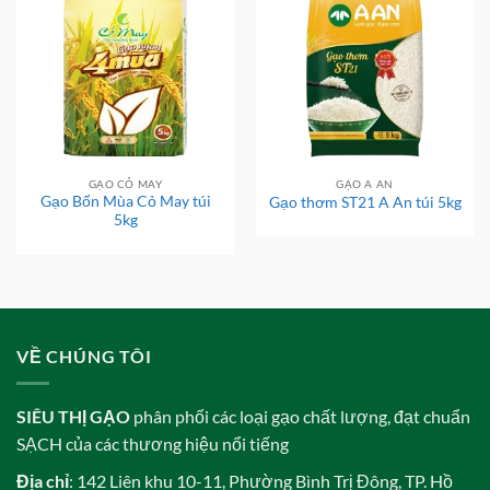
GẠO CỎ MAY
GẠO A AN
Gạo Bốn Mùa Cỏ May túi
Gạo thơm ST21 A An túi 5kg
5kg
VỀ CHÚNG TÔI
SIÊU THỊ GẠO
phân phối các loại gạo chất lượng, đạt chuẩn
SẠCH của các thương hiệu nổi tiếng
Địa chỉ
: 142 Liên khu 10-11, Phường Bình Trị Đông, TP. Hồ