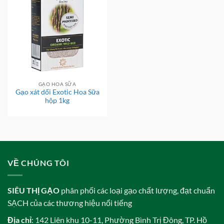
GẠO HOA SỮA
Gạo xát dối Exotic Hoa Sữa
hộp 1kg
VỀ CHÚNG TÔI
SIÊU THỊ GẠO
phân phối các loại gạo chất lượng, đạt chuẩn
SẠCH của các thương hiệu nổi tiếng
Địa chỉ
: 142 Liên khu 10-11, Phường Bình Trị Đông, TP. Hồ