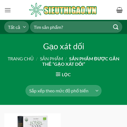
Bỏ
qua
nội
dung
Tìm
kiếm:
Gạo xát dối
TRANG CHỦ
/
SẢN PHẨM
/
SẢN PHẨM ĐƯỢC GẮN
THẺ “GẠO XÁT DỐI”
LỌC