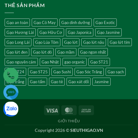
THẺ SẢN PHẨM
Gạo an toàn
Gạo Cỏ May
Gạo dinh dưỡng
Gạo Exotic
Gạo Hương Lài
Gạo Hữu Cơ
Gạo Japonica
Gạo Jasmine
Gạo Long Lài
Gạo Lúa Tôm
Gạo lứt
Gạo lứt nâu
Gạo lứt tím
Gạo lứt đen
Gạo lứt đỏ
Gạo mầm
Gạo ngon nhất
Gạo nguyên cám
Gạo Nhật
gạo organic
Gạo ST21
Gạo ST24
Gạo ST25
Gạo Sushi
Gạo Sóc Trăng
Gạo sạch
Gạo trắng
Gạo tấm
Gạo tẻ
Gạo xát dối
Jasmine
Visa
MasterCard
Cash
On
GIỚI THIỆU
Delivery
Copyright 2026 ©
SIEUTHIGAO.VN