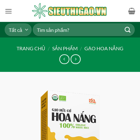
Bỏ
qua
nội
dung
Tìm
kiếm:
TRANG CHỦ
/
SẢN PHẨM
/
GẠO HOA NẮNG