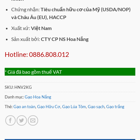
Chứng nhận:
Tiêu chuẩn hữu cơ của Mỹ (USDA/NOP)
và Châu Âu (EU), HACCP
Xuất xứ:
Việt Nam
Sản xuất bởi:
CTY CP NS Hoa Nắng
Hotline: 0886.808.012
* Giá đã bao gồm thuế VAT
SKU:
HNV2KG
Danh mục:
Gạo Hoa Nắng
Thẻ:
Gạo an toàn
,
Gạo Hữu Cơ
,
Gạo Lúa Tôm
,
Gạo sạch
,
Gạo trắng