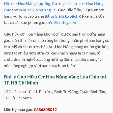
Hữu cơ Hoa Nắng hộp 1kg
,
Đường mía hữu cơ Hoa Nắng
,
Gạo thơm Vua Gạo hương Lài
, Gạo Bắc Đẩu,… Quý khách
hàng vui lòng vào trang
Bảng Giá Gạo Sạch
để xem giá của
tất cả các sản phẩm gạo trên
Sieuthigao.vn
Gạo hữu cơ Hoa Nắng không chỉ được bán trong cửa hàng
gạo, siêu thị mà còn mở rộng hệ thống phân phối bán hàng sỉ,
lẻ ở Mỹ và các nước châu Âu. Hoa Nắng mong muốn gắn kết,
hợp tác nhiều hơn nữa với các khách hàng là cá nhân, tổ
chức, doanh nghiệp… cùng hướng đến mục tiêu chung “vì
nền nông nghiệp Việt xanh, sạch, an toàn”.
Đại lý
Gạo Hữu Cơ Hoa Nắng Vàng Lúa Chín
tại
TP. Hồ Chí Minh
142 Liên khu 10-11, Phường Bình Trị Đông, Quận Bình Tân,
TP. Hồ Chí Minh
Liên hệ mua gạo:
0886808012