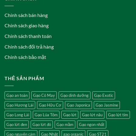
Chính sách bán hàng
Chính sách giao hàng
Chính sách thanh toán
Chính sách đổi trả hàng
Chính sách bảo mật
THẺ SẢN PHẨM
Gạo an toàn
Gạo Cỏ May
Gạo dinh dưỡng
Gạo Exotic
Gạo Hương Lài
Gạo Hữu Cơ
Gạo Japonica
Gạo Jasmine
Gạo Long Lài
Gạo Lúa Tôm
Gạo lứt
Gạo lứt nâu
Gạo lứt tím
Gạo lứt đen
Gạo lứt đỏ
Gạo mầm
Gạo ngon nhất
Gạo nguyên cám
Gạo Nhật
gạo organic
Gạo ST21