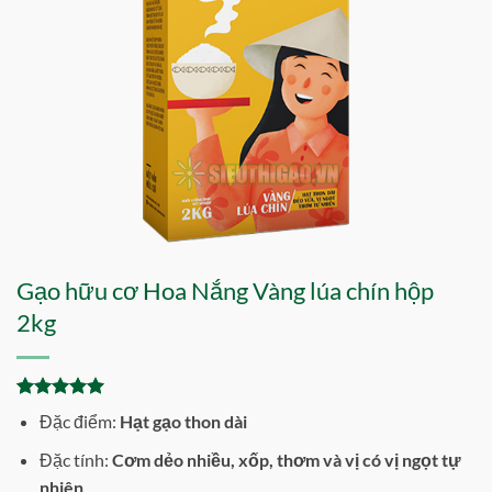
Gạo hữu cơ Hoa Nắng Vàng lúa chín hộp
2kg
5
1
trên 5
Đặc điểm:
Hạt gạo thon dài
dựa trên
đánh giá
Đặc tính:
Cơm dẻo nhiều, xốp, thơm và vị có vị ngọt tự
nhiên