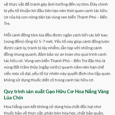
vệ thực vật để tránh gây ảnh hưởng đến vụ tôm. Đây chính
là yếu tố thuận lợi đầu tiên tạo nên thói quen canh tác hữu
cơ của bà con nông dân tại vùng ven biển Thạnh Phú – Bến
Tre.
Mỗi cánh đồng tôm lúa đều được ngăn cách bởi các bờ bao
(vùng đệm) rộng từ 5-7 mét. Yếu tố này giúp cánh đồng luôn
được cách ly, tránh bị lây nhiễm, lẫn tạp với những cánh
đồng chung quanh, đảm bảo sự an toàn cho quá trình canh
tác hữu cơ. Vùng ven biển Thạnh Phú – Bến Tre đặc thù là
vùng đất trầm thủy (ngập nước) quanh năm nên hạn chế
việc mọc cỏ dại, yếu tố tự nhiên này quyết định cho tập quán
không sử dụng thuốc diệt cỏ trong canh tác hữu cơ.
Quy trình sản xuất Gạo Hữu Cơ Hoa Nắng Vàng
Lúa Chín
Hoa Nắng cam kết không sử dụng hóa chất độc hại như
thuốc bảo vệ thực vật, phân bón hóa học, chất bảo quản,