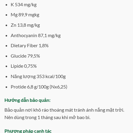
K 534 mg/kg
Mg 89,9 mgkg
Zn 13,8 mg/kg
Anthocyanin 87,1 mg/kg
Dietary Fiber 1,8%
Glucide 79,5%
Lipide 0,75%
Năng lượng 353 kcal/100g
Protide 6,8 g/100g (Nx6,25)
Hướng dẫn bảo quản:
Bảo quản nơi khô ráo thoáng mát tránh ánh nắng mặt trời.
Nên dùng trong 1 tháng sau khi mở bao bì.
Phương pháp canh tác