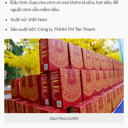
Đặc tính: Gạo cho cơm có mùi thơm lá dứa, hạt dẻo, để
nguội cơm vẫn mềm dẻo.
Xuất xứ: Việt Nam
Sản xuất bởi: Công ty TNHH TM Tân Thành
Gạo Hoa Lúa Đỏ