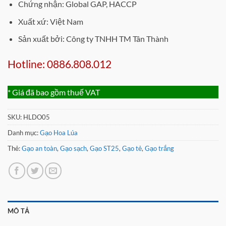
Chứng nhận: Global GAP, HACCP
Xuất xứ: Việt Nam
Sản xuất bởi: Công ty TNHH TM Tân Thành
Hotline: 0886.808.012
* Giá đã bao gồm thuế VAT
SKU:
HLDO05
Danh mục:
Gạo Hoa Lúa
Thẻ:
Gạo an toàn
,
Gạo sạch
,
Gạo ST25
,
Gạo tẻ
,
Gạo trắng
MÔ TẢ