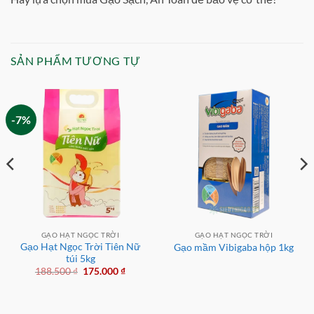
SẢN PHẨM TƯƠNG TỰ
-7%
GẠO HẠT NGỌC TRỜI
GẠO HẠT NGỌC TRỜI
Gạo Hạt Ngọc Trời Tiên Nữ
Gạo mầm Vibigaba hộp 1kg
túi 5kg
Giá
Giá
188.500
₫
175.000
₫
gốc
hiện
là:
tại
188.500 ₫.
là:
175.000 ₫.