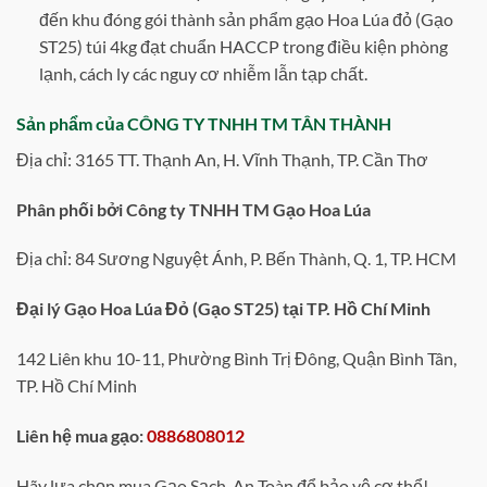
đến khu đóng gói thành sản phẩm gạo Hoa Lúa đỏ (Gạo
ST25) túi 4kg đạt chuẩn HACCP trong điều kiện phòng
lạnh, cách ly các nguy cơ nhiễm lẫn tạp chất.
Sản phẩm của CÔNG TY TNHH TM TÂN THÀNH
Địa chỉ: 3165 TT. Thạnh An, H. Vĩnh Thạnh, TP. Cần Thơ
Phân phối bởi Công ty TNHH TM Gạo Hoa Lúa
Địa chỉ: 84 Sương Nguyệt Ánh, P. Bến Thành, Q. 1, TP. HCM
Đại lý Gạo Hoa Lúa Đỏ (Gạo ST25) tại TP. Hồ Chí Minh
142 Liên khu 10-11, Phường Bình Trị Đông, Quận Bình Tân,
TP. Hồ Chí Minh
Liên hệ mua gạo:
0886808012
Hãy lựa chọn mua Gạo Sạch, An Toàn để bảo vệ cơ thể!