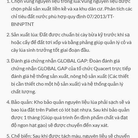
Chọn vùng nguyên liệu trồng lúa:Vùng nguyên liệu được
chọn phải sản xuất liền kề và xa khu dân cư. Phân tích các
chỉ tiêu đất nước phù hợp quy định 07/2013/TT-
BNNPTNT
Sản xuất lúa: Đất được chuẩn bị cày bừa kỹ trước khi sạ
hoặc cấy để đất tơi xốp và bằng phảng giúp quản lý cỏ và
cây lúa sinh trưởng tốt giai đoạn đầu.
Đánh giá chứng nhận GLOBAL GAP: Đoàn đánh giá
chứng nhận GLOBAL GAP của tổ chức Quacert trực tiếp
đánh giá hệ thống sản xuất, nông hộ sản xuất (Các thiết
bị cần thiết cho một hộ sản xuất) và hệ thống quản lý
chất lượng.
Bảo quản: Kho bảo quản nguyên liệu lúa phải sạch sẽ và
bao lúa đặt trên Pallet có lót bạt nhựa. Sau khi bảo quản
được 1 tháng (Giúp quá trình ổn định phẩm chất và đạt
độ ngon hạt gạo) sẽ được chuyển đến xay xát.
Chế biến: Sau khi được tách màu, nguyên liệu sẽ chuyển