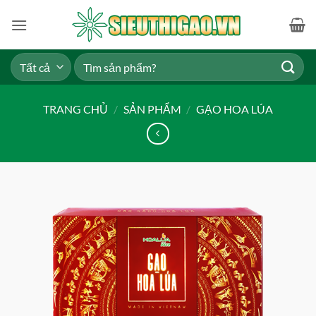
Bỏ
qua
nội
dung
Tìm
kiếm:
TRANG CHỦ
/
SẢN PHẨM
/
GẠO HOA LÚA