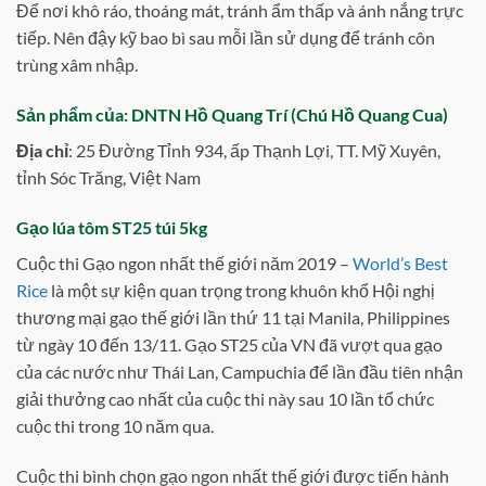
Để nơi khô ráo, thoáng mát, tránh ẩm thấp và ánh nắng trực
tiếp. Nên đậy kỹ bao bì sau mỗi lần sử dụng để tránh côn
trùng xâm nhập.
S
ản phẩm của:
DNTN Hồ Quang Trí (Chú Hồ Quang Cua)
Địa chỉ
: 25 Đường Tỉnh 934, ấp Thạnh Lợi, TT. Mỹ Xuyên,
tỉnh Sóc Trăng, Việt Nam
Gạo lúa tôm ST25 túi 5kg
Cuộc thi Gạo ngon nhất thế giới năm 2019 –
World’s Best
Rice
là một sự kiện quan trọng trong khuôn khổ Hội nghị
thương mại gạo thế giới lần thứ 11 tại Manila, Philippines
từ ngày 10 đến 13/11. Gạo ST25 của VN đã vượt qua gạo
của các nước như Thái Lan, Campuchia để lần đầu tiên nhận
giải thưởng cao nhất của cuộc thi này sau 10 lần tổ chức
cuộc thi trong 10 năm qua.
Cuộc thi bình chọn gạo ngon nhất thế giới được tiến hành