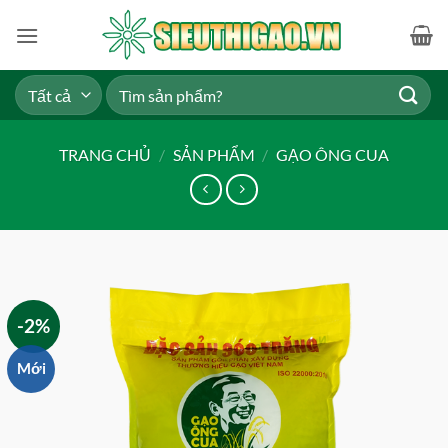
Bỏ
qua
nội
dung
Tìm
kiếm:
TRANG CHỦ
/
SẢN PHẨM
/
GẠO ÔNG CUA
-2%
Mới