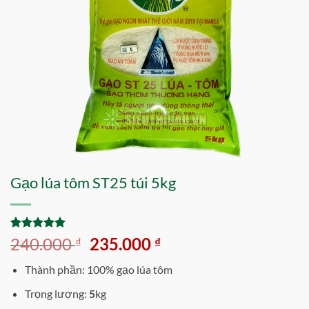
Gạo lúa tôm ST25 túi 5kg
5
2
trên 5
Giá
Giá
240.000
235.000
₫
₫
dựa trên
gốc
hiện
đánh giá
Thành phần: 100% gạo lúa tôm
là:
tại
240.000 ₫.
là:
Trọng lượng:
5
kg