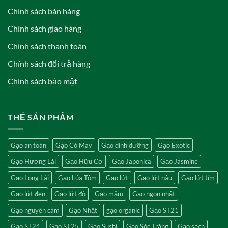
Chính sách bán hàng
Chính sách giao hàng
Chính sách thanh toán
Chính sách đổi trả hàng
Chính sách bảo mật
THẺ SẢN PHẨM
Gạo an toàn
Gạo Cỏ May
Gạo dinh dưỡng
Gạo Exotic
Gạo Hương Lài
Gạo Hữu Cơ
Gạo Japonica
Gạo Jasmine
Gạo Long Lài
Gạo Lúa Tôm
Gạo lứt
Gạo lứt nâu
Gạo lứt tím
Gạo lứt đen
Gạo lứt đỏ
Gạo mầm
Gạo ngon nhất
Gạo nguyên cám
Gạo Nhật
gạo organic
Gạo ST21
Gạo ST24
Gạo ST25
Gạo Sushi
Gạo Sóc Trăng
Gạo sạch