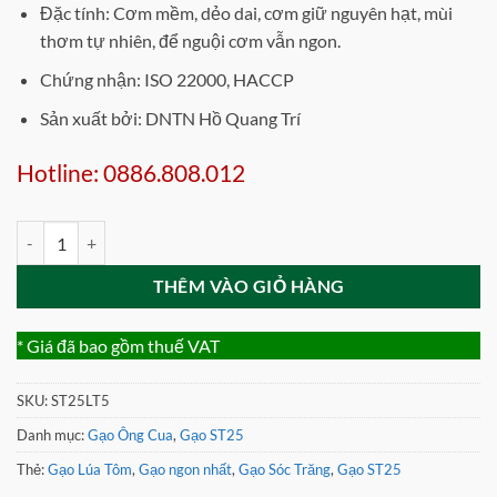
235.000 ₫.
Đặc tính: Cơm mềm, dẻo dai, cơm giữ nguyên hạt, mùi
thơm tự nhiên, để nguội cơm vẫn ngon.
Chứng nhận: ISO 22000, HACCP
Sản xuất bởi: DNTN Hồ Quang Trí
Hotline: 0886.808.012
Gạo lúa tôm ST25 túi 5kg số lượng
THÊM VÀO GIỎ HÀNG
* Giá đã bao gồm thuế VAT
SKU:
ST25LT5
Danh mục:
Gạo Ông Cua
,
Gạo ST25
Thẻ:
Gạo Lúa Tôm
,
Gạo ngon nhất
,
Gạo Sóc Trăng
,
Gạo ST25