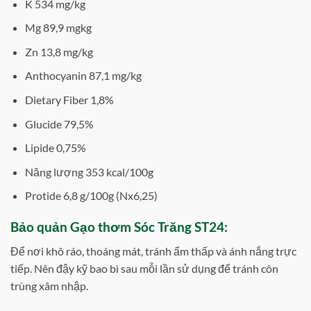
K 534 mg/kg
Mg 89,9 mgkg
Zn 13,8 mg/kg
Anthocyanin 87,1 mg/kg
Dietary Fiber 1,8%
Glucide 79,5%
Lipide 0,75%
Năng lượng 353 kcal/100g
Protide 6,8 g/100g (Nx6,25)
Bảo quản Gạo thơm Sóc Trăng ST24:
Để nơi khô ráo, thoáng mát, tránh ẩm thấp và ánh nắng trực
tiếp. Nên đậy kỹ bao bì sau mỗi lần sử dụng để tránh côn
trùng xâm nhập.