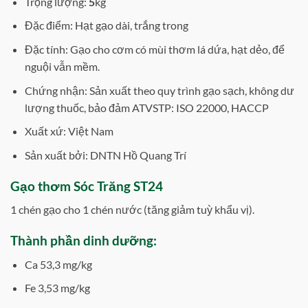
Trọng lượng:
5
kg
Đặc điểm: Hạt gạo dài, trắng trong
Đặc tính: Gạo cho cơm có mùi thơm lá dứa, hạt dẻo, để
nguội vẫn mềm.
Chứng nhận: Sản xuất theo quy trình gạo sạch, không dư
lượng thuốc, bảo đảm ATVSTP: ISO 22000, HACCP
Xuất xứ: Việt Nam
Sản xuất bởi: DNTN Hồ Quang Trí
Gạo thơm Sóc Trăng ST24
1 chén gạo cho 1 chén nước (tăng giảm tuỳ khẩu vị).
Thành phần dinh dưỡng:
Ca 53,3 mg/kg
Fe 3,53 mg/kg