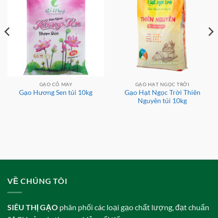
GẠO CỎ MAY
GẠO HẠT NGỌC TRỜI
Gạo Hạt Ngọc Trời Thiên
Gạo Hương Sen túi 10kg
Nguyên túi 10kg
VỀ CHÚNG TÔI
SIÊU THỊ GẠO
phân phối các loại gạo chất lượng, đạt chuẩn