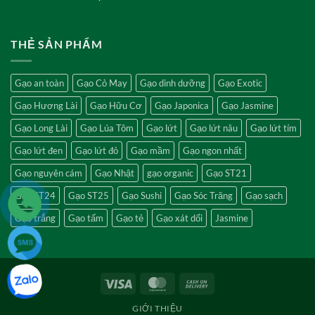
THẺ SẢN PHẨM
Gạo an toàn
Gạo Cỏ May
Gạo dinh dưỡng
Gạo Exotic
Gạo Hương Lài
Gạo Hữu Cơ
Gạo Japonica
Gạo Jasmine
Gạo Long Lài
Gạo Lúa Tôm
Gạo lứt
Gạo lứt nâu
Gạo lứt tím
Gạo lứt đen
Gạo lứt đỏ
Gạo mầm
Gạo ngon nhất
Gạo nguyên cám
Gạo Nhật
gạo organic
Gạo ST21
Gạo ST24
Gạo ST25
Gạo Sushi
Gạo Sóc Trăng
Gạo sạch
Gạo trắng
Gạo tấm
Gạo tẻ
Gạo xát dối
Jasmine
Visa
MasterCard
Cash
On
GIỚI THIỆU
Delivery