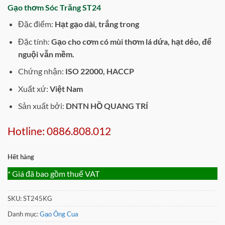
Gạo thơm Sóc Trăng ST24
Đặc điểm:
Hạt gạo dài, trắng trong
Đặc tính:
Gạo cho cơm có mùi thơm lá dứa, hạt dẻo, để
nguội vẫn mềm.
Chứng nhận:
ISO 22000, HACCP
Xuất xứ:
Việt Nam
Sản xuất bởi:
DNTN HỒ QUANG TRÍ
Hotline: 0886.808.012
Hết hàng
* Giá đã bao gồm thuế VAT
SKU:
ST245KG
Danh mục:
Gạo Ông Cua