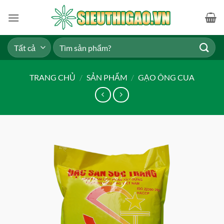
Bỏ
qua
nội
dung
Tìm
kiếm:
TRANG CHỦ
/
SẢN PHẨM
/
GẠO ÔNG CUA