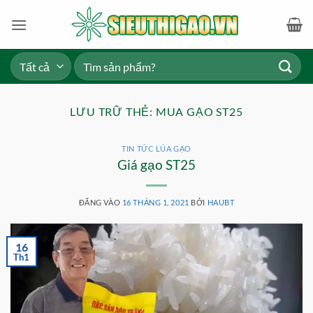
Bỏ
qua
nội
dung
Tìm
kiếm:
LƯU TRỮ THẺ:
MUA GẠO ST25
TIN TỨC LÚA GẠO
Giá gạo ST25
ĐĂNG VÀO
16 THÁNG 1, 2021
BỞI
HAUBT
16
Th1