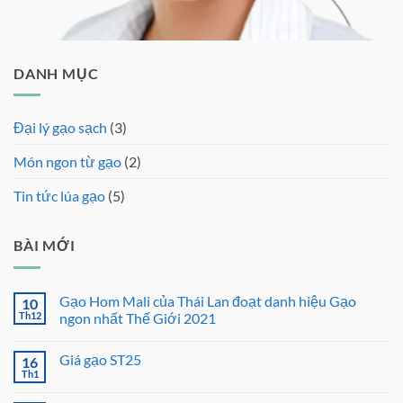
DANH MỤC
Đại lý gạo sạch
(3)
Món ngon từ gạo
(2)
Tin tức lúa gạo
(5)
BÀI MỚI
Gạo Hom Mali của Thái Lan đoạt danh hiệu Gạo
10
Th12
ngon nhất Thế Giới 2021
Không
có
Giá gạo ST25
16
bình
luận
Th1
Không
ở
có
Gạo
bình