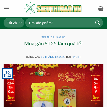
Bỏ
qua
nội
dung
Tìm
kiếm:
TIN TỨC LÚA GẠO
Mua gạo ST25 làm quà tết
ĐĂNG VÀO
16 THÁNG 12, 2020
BỞI
HAUBT
16
Th12