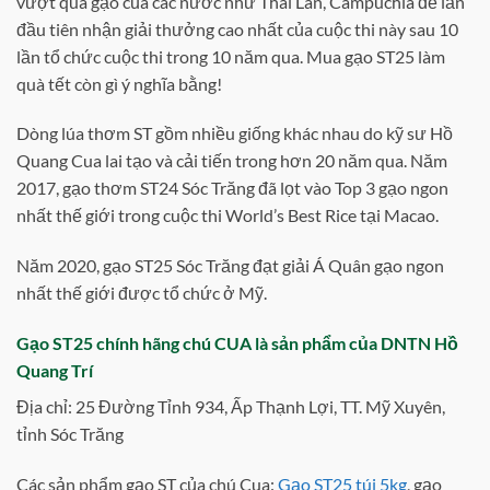
vượt qua gạo của các nước như Thái Lan, Campuchia để lần
đầu tiên nhận giải thưởng cao nhất của cuộc thi này sau 10
lần tổ chức cuộc thi trong 10 năm qua. Mua gạo ST25 làm
quà tết còn gì ý nghĩa bằng!
Dòng lúa thơm ST gồm nhiều giống khác nhau do kỹ sư Hồ
Quang Cua lai tạo và cải tiến trong hơn 20 năm qua. Năm
2017, gạo thơm ST24 Sóc Trăng đã lọt vào Top 3 gạo ngon
nhất thế giới trong cuộc thi World’s Best Rice tại Macao.
Năm 2020, gạo ST25 Sóc Trăng đạt giải Á Quân gạo ngon
nhất thế giới được tổ chức ở Mỹ.
Gạo ST25 chính hãng chú CUA là sản phẩm của DNTN Hồ
Quang Trí
Địa chỉ: 25 Đường Tỉnh 934, Ấp Thạnh Lợi, TT. Mỹ Xuyên,
tỉnh Sóc Trăng
Các sản phẩm gạo ST của chú Cua:
Gạo ST25 túi 5kg
, gạo