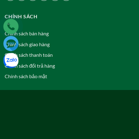
CHÍNH SÁCH
Chính sách bán hàng
Chính sách giao hàng
Chính sách thanh toán
Chính sách đổi trả hàng
Chính sách bảo mật
THẺ SẢN PHẨM
Gạo an toàn
Gạo Cỏ May
Gạo dinh dưỡng
Gạo Exotic
Gạo Hương Lài
Gạo Hữu Cơ
Gạo Japonica
Gạo Jasmine
Gạo Long Lài
Gạo Lúa Tôm
Gạo lứt
Gạo lứt nâu
Gạo lứt tím