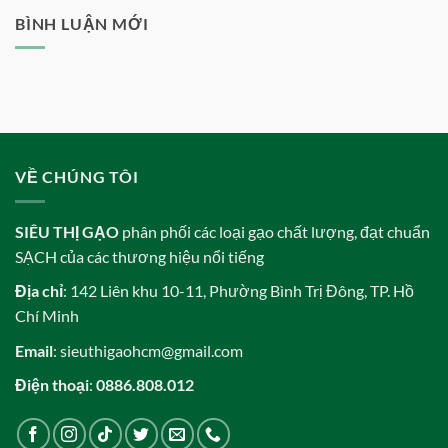
2021
ST25
luận
ST25
ở
BÌNH LUẬN MỚI
ở
và
đâu?
Cách
ST24
nấu
gạo
ST25
ngon
nhất
VỀ CHÚNG TÔI
SIÊU THỊ GẠO
phân phối các loại gạo chất lượng, đạt chuẩn
SẠCH của các thương hiệu nổi tiếng
Địa chỉ
: 142 Liên khu 10-11, Phường Bình Trị Đông, TP. Hồ
Chí Minh
Email
: sieuthigaohcm@gmail.com
Điện thoại
:
0886.808.012