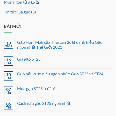
Món ngon từ gạo
(2)
Tin tức lúa gạo
(5)
BÀI MỚI
Gạo Hom Mali của Thái Lan đoạt danh hiệu Gạo
10
Th12
ngon nhất Thế Giới 2021
Không
có
Giá gạo ST25
16
bình
luận
Th1
Không
ở
có
Gạo
bình
Hom
Gạo nấu cơm niêu ngon nhất: Gạo ST25 và ST24
10
luận
Mali
ở
Th1
của
Không
Giá
Thái
có
gạo
Lan
bình
ST25
Mua gạo ST25 ở đâu?
07
đoạt
luận
ở
Th1
danh
Không
Gạo
hiệu
có
nấu
Gạo
bình
cơm
Cách nấu gạo ST25 ngon nhất
ngon
06
luận
niêu
nhất
ở
Th1
Không
ngon
Thế
Mua
có
nhất:
Giới
gạo
bình
Gạo